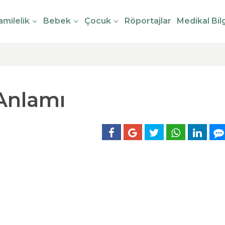
milelik
Bebek
Çocuk
Röportajlar
Medikal Bilg
 Anlamı