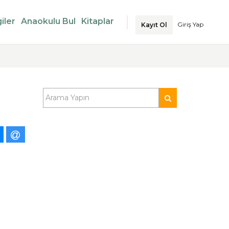
iler
Anaokulu Bul
Kitaplar
Giriş Yap
Kayıt Ol