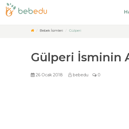
Ha
Bebek İsimleri
Gülperi
Gülperi İsminin
26 Ocak 2018
bebedu
0