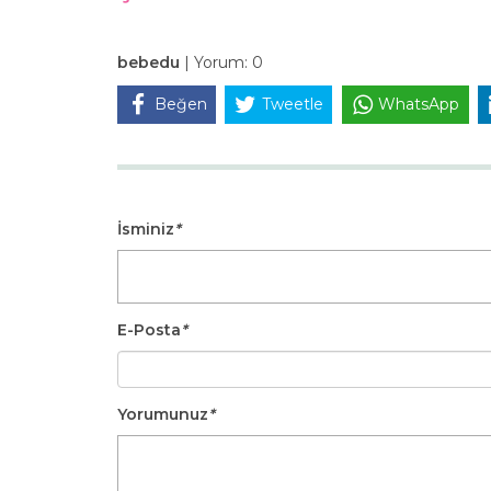
bebedu
|
Yorum:
0
Beğen
Tweetle
WhatsApp
İsminiz
*
E-Posta
*
Yorumunuz
*