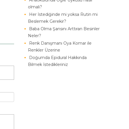
Anaokulunda Öğle Uykusu nasıl
olmalı?
Her İstediğinde mi yoksa Rutin mi
Beslemek Gerekir?
Baba Olma Şansını Arttıran Besinler
Neler?
Renk Danışmanı Oya Komar ile
Renkler Üzerine
Doğumda Epidural Hakkında
Bilmek İstedikleriniz