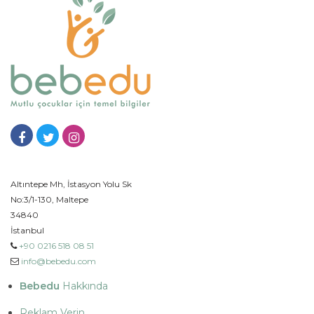
Altıntepe Mh, İstasyon Yolu Sk
No:3/1-130, Maltepe
34840
İstanbul
+90 0216 518 08 51
info@bebedu.com
Bebedu
Hakkında
Reklam Verin