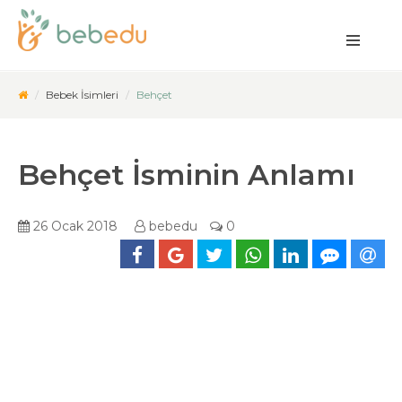
Bebek İsimleri
Behçet
Behçet İsminin Anlamı
26 Ocak 2018
bebedu
0