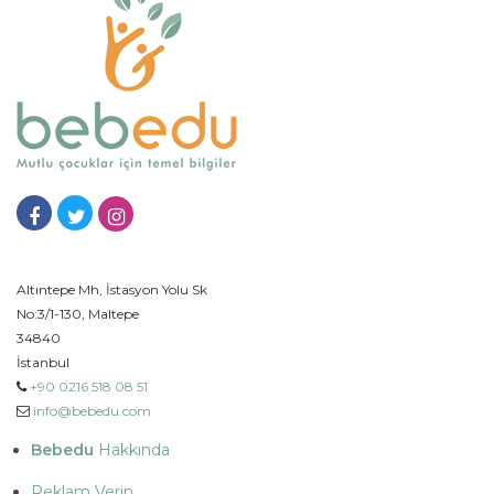
Altıntepe Mh, İstasyon Yolu Sk
No:3/1-130, Maltepe
34840
İstanbul
+90 0216 518 08 51
info@bebedu.com
Bebedu
Hakkında
Reklam Verin