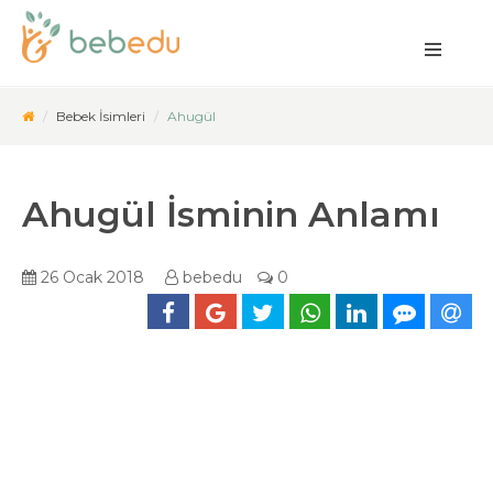
Bebek İsimleri
Ahugül
Ahugül İsminin Anlamı
26 Ocak 2018
bebedu
0