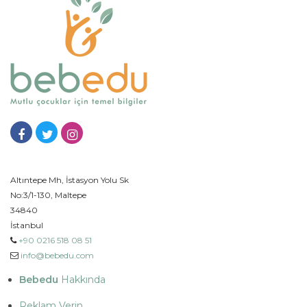
Altıntepe Mh, İstasyon Yolu Sk
No:3/1-130, Maltepe
34840
İstanbul
+90 0216 518 08 51
info@bebedu.com
Bebedu
Hakkında
Reklam Verin