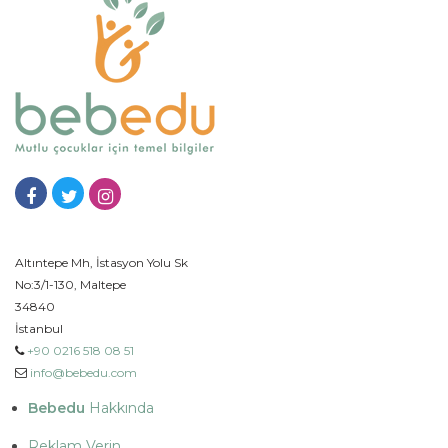
Altıntepe Mh, İstasyon Yolu Sk
No:3/1-130, Maltepe
34840
İstanbul
+90 0216 518 08 51
info@bebedu.com
Bebedu
Hakkında
Reklam Verin