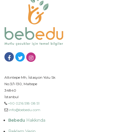
Altıntepe Mh, İstasyon Yolu Sk
No:3/1-130, Maltepe
34840
İstanbul
+90 0216 518 08 51
info@bebedu.com
Bebedu
Hakkında
Reklam Verin