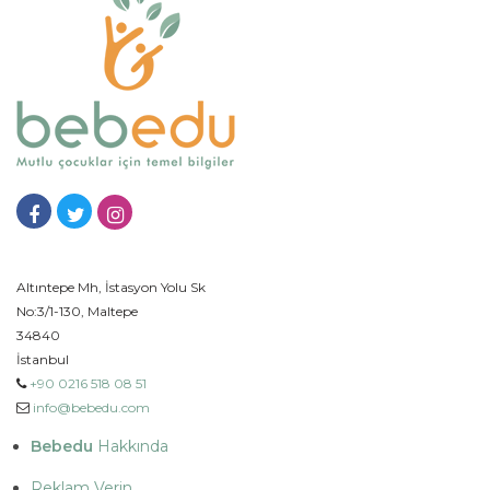
Altıntepe Mh, İstasyon Yolu Sk
No:3/1-130, Maltepe
34840
İstanbul
+90 0216 518 08 51
info@bebedu.com
Bebedu
Hakkında
Reklam Verin