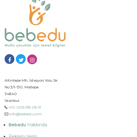
Altıntepe Mh, İstasyon Yolu Sk
No:3/1-130, Maltepe
34840
İstanbul
+90 0216 518 08 51
info@bebedu.com
Bebedu
Hakkında
Reklam Verin