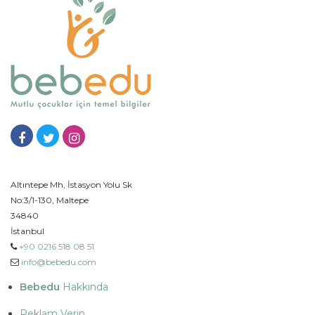
Altıntepe Mh, İstasyon Yolu Sk
No:3/1-130, Maltepe
34840
İstanbul
+90 0216 518 08 51
info@bebedu.com
Bebedu
Hakkında
Reklam Verin