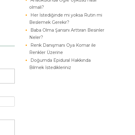
Anaokulunda Öğle Uykusu nasıl
olmalı?
Her İstediğinde mi yoksa Rutin mi
Beslemek Gerekir?
Baba Olma Şansını Arttıran Besinler
Neler?
Renk Danışmanı Oya Komar ile
Renkler Üzerine
Doğumda Epidural Hakkında
Bilmek İstedikleriniz