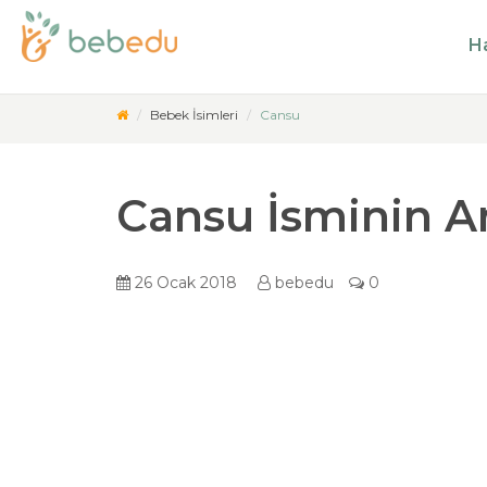
Ha
Bebek İsimleri
Cansu
Cansu İsminin A
26 Ocak 2018
bebedu
0