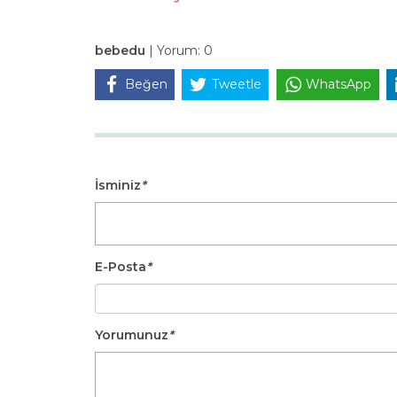
bebedu
|
Yorum:
0
Beğen
Tweetle
WhatsApp
İsminiz
*
E-Posta
*
Yorumunuz
*