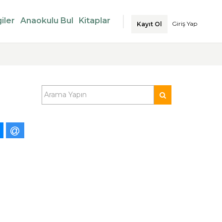
iler
Anaokulu Bul
Kitaplar
Giriş Yap
Kayıt Ol