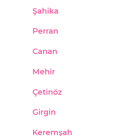
Şahika
Perran
Canan
Mehir
Çetinöz
Girgin
Keremşah