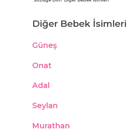
Sözlüğe Dön
Diğer Bebek İsimleri
Diğer Bebek İsimleri
Güneş
Onat
Adal
Seylan
Murathan