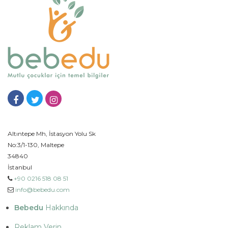
Altıntepe Mh, İstasyon Yolu Sk
No:3/1-130, Maltepe
34840
İstanbul
+90 0216 518 08 51
info@bebedu.com
Bebedu
Hakkında
Reklam Verin