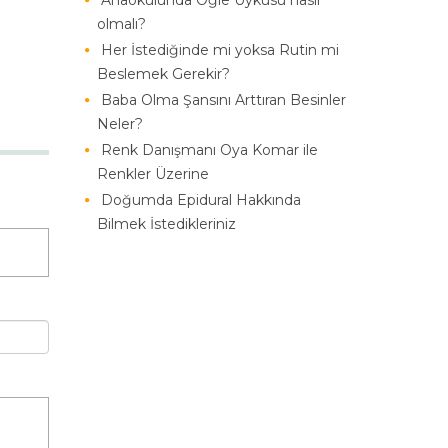
Anaokulunda Öğle Uykusu nasıl
olmalı?
Her İstediğinde mi yoksa Rutin mi
Beslemek Gerekir?
Baba Olma Şansını Arttıran Besinler
Neler?
Renk Danışmanı Oya Komar ile
Renkler Üzerine
Doğumda Epidural Hakkında
Bilmek İstedikleriniz