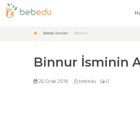
Ha
Bebek İsimleri
Binnur
Binnur İsminin 
26 Ocak 2018
bebedu
0