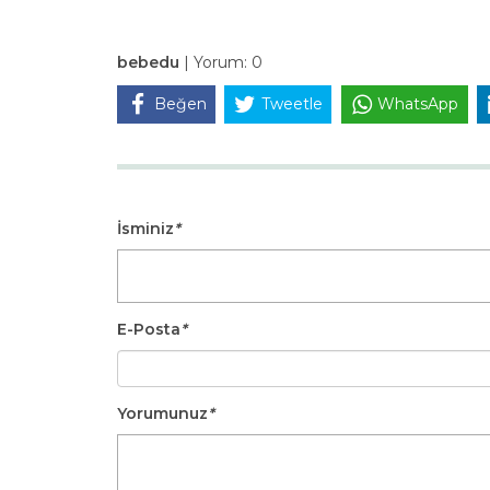
bebedu
|
Yorum:
0
Beğen
Tweetle
WhatsApp
İsminiz
*
E-Posta
*
Yorumunuz
*