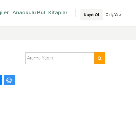
iler
Anaokulu Bul
Kitaplar
Giriş Yap
Kayıt Ol