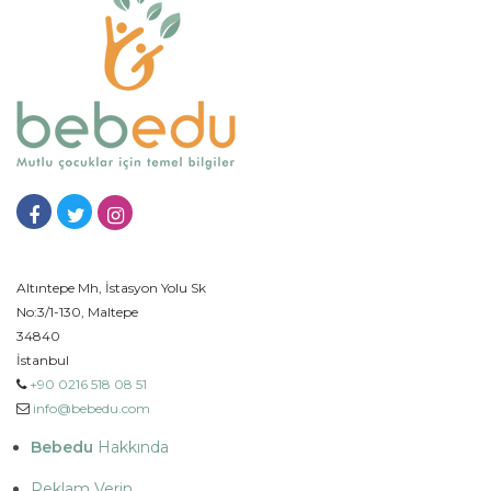
Altıntepe Mh, İstasyon Yolu Sk
No:3/1-130, Maltepe
34840
İstanbul
+90 0216 518 08 51
info@bebedu.com
Bebedu
Hakkında
Reklam Verin