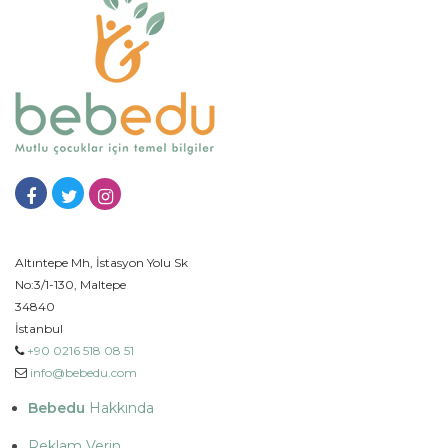
Altıntepe Mh, İstasyon Yolu Sk
No:3/1-130, Maltepe
34840
İstanbul
+90 0216 518 08 51
info@bebedu.com
Bebedu
Hakkında
Reklam Verin