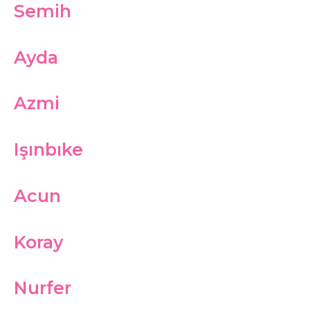
Semih
Ayda
Azmi
Işınbıke
Acun
Koray
Nurfer