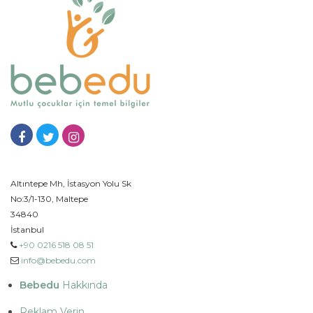
Altıntepe Mh, İstasyon Yolu Sk
No:3/1-130, Maltepe
34840
İstanbul
+90 0216 518 08 51
info@bebedu.com
Bebedu
Hakkında
Reklam Verin