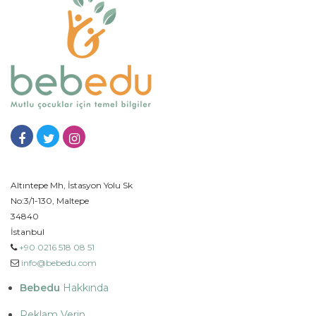
Altıntepe Mh, İstasyon Yolu Sk
No:3/1-130, Maltepe
34840
İstanbul
+90 0216 518 08 51
info@bebedu.com
Bebedu
Hakkında
Reklam Verin