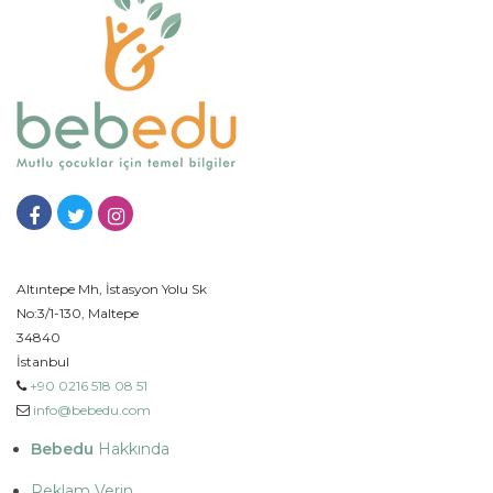
Altıntepe Mh, İstasyon Yolu Sk
No:3/1-130, Maltepe
34840
İstanbul
+90 0216 518 08 51
info@bebedu.com
Bebedu
Hakkında
Reklam Verin