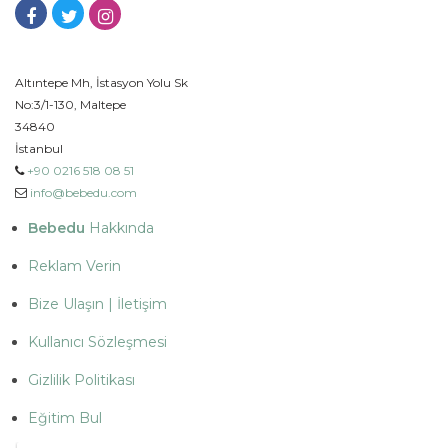
Altıntepe Mh, İstasyon Yolu Sk
No:3/1-130, Maltepe
34840
İstanbul
+90 0216 518 08 51
info@bebedu.com
Bebedu
Hakkında
Reklam Verin
Bize Ulaşın | İletişim
Kullanıcı Sözleşmesi
Gizlilik Politikası
Eğitim Bul