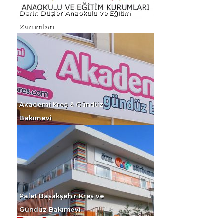
Derin Düşler Anaokulu ve Eğitim
Kurumları
Akademi Kreş & Gündüz
Bakımevi
Palet Başakşehir Kreş ve
Gündüz Bakımevi