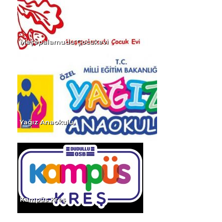
İzgi Gündüz Bakımevi
Meşepalamudu Çocukevi
Yağız Anaokulu
Kampüs Kreş