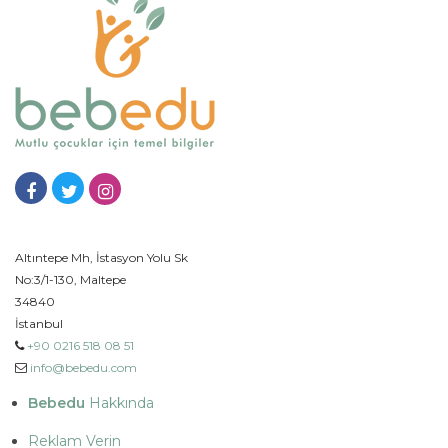
Altıntepe Mh, İstasyon Yolu Sk
No:3/1-130, Maltepe
34840
İstanbul
+90 0216 518 08 51
info@bebedu.com
Bebedu
Hakkında
Reklam Verin