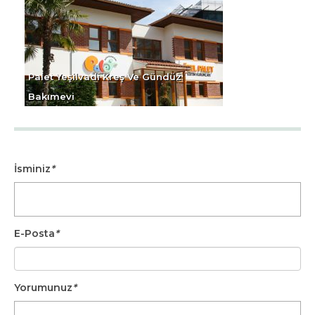
Palet Yeşilvadi Kreş Ve Gündüz
Bakımevi
İsminiz
*
E-Posta
*
Yorumunuz
*