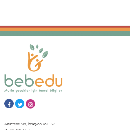
Altıntepe Mh, İstasyon Yolu Sk