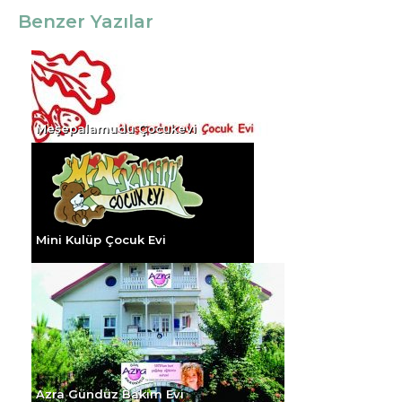
Benzer Yazılar
Meşepalamudu Çocukevi
Mini Kulüp Çocuk Evi
Azra Gündüz Bakım Evi