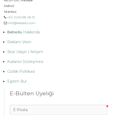
No:3/1-130, Maltepe
34840
İstanbul
+90 0216 518 08 51
info@bebedu.com
Bebedu
Hakkında
Reklam Verin
Bize Ulaşın | İletişim
Kullanıcı Sözleşmesi
Gizlilik Politikası
Eğitim Bul
E-Bülten Üyeliği