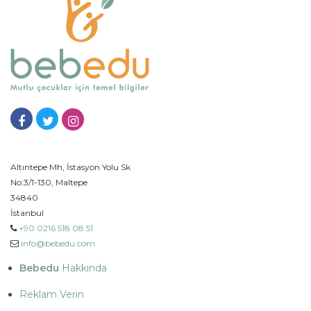
Altıntepe Mh, İstasyon Yolu Sk
No:3/1-130, Maltepe
34840
İstanbul
+90 0216 518 08 51
info@bebedu.com
Bebedu
Hakkında
Reklam Verin