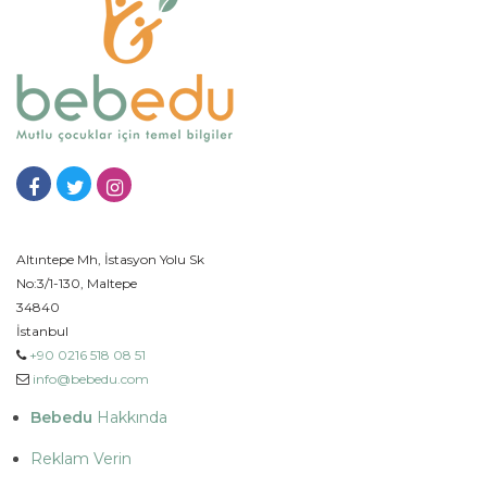
Altıntepe Mh, İstasyon Yolu Sk
No:3/1-130, Maltepe
34840
İstanbul
+90 0216 518 08 51
info@bebedu.com
Bebedu
Hakkında
Reklam Verin