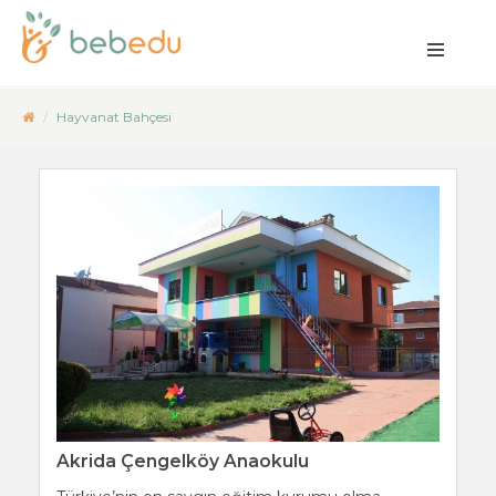
Hayvanat Bahçesi
Akrida Çengelköy Anaokulu