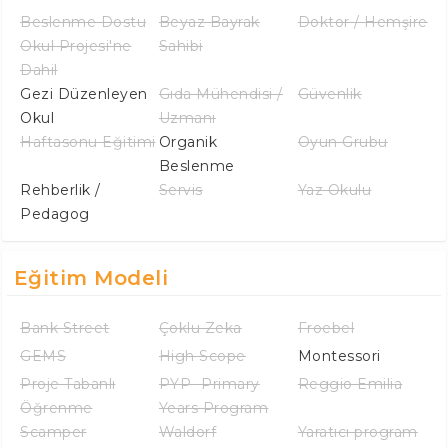
Beslenme Dostu
Beyaz Bayrak
Doktor / Hemşire
Okul Projesi'ne
Sahibi
Dahil
Gezi Düzenleyen
Gıda Mühendisi /
Güvenlik
Okul
Uzmanı
Haftasonu Eğitimi
Organik
Oyun Grubu
Beslenme
Rehberlik /
Servis
Yaz Okulu
Pedagog
Eğitim Modeli
Bank Street
Çoklu Zeka
Froebel
GEMS
High Scope
Montessori
Proje Tabanlı
PYP -Primary
Reggio Emilia
Öğrenme
Years Program
Scamper
Waldorf
Yaratıcı program