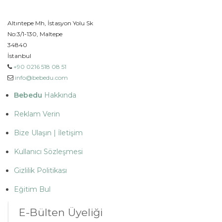
Altıntepe Mh, İstasyon Yolu Sk
No:3/1-130, Maltepe
34840
İstanbul
+90 0216 518 08 51
info@bebedu.com
Bebedu
Hakkında
Reklam Verin
Bize Ulaşın | İletişim
Kullanıcı Sözleşmesi
Gizlilik Politikası
Eğitim Bul
E-Bülten Üyeliği