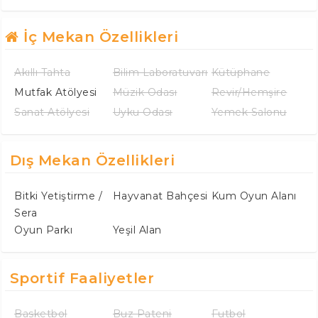
İç Mekan Özellikleri
Akıllı Tahta
Bilim Laboratuvarı
Kütüphane
Mutfak Atölyesi
Müzik Odası
Revir/Hemşire
Sanat Atölyesi
Uyku Odası
Yemek Salonu
Dış Mekan Özellikleri
Bitki Yetiştirme /
Hayvanat Bahçesi
Kum Oyun Alanı
Sera
Oyun Parkı
Yeşil Alan
Sportif Faaliyetler
Basketbol
Buz Pateni
Futbol