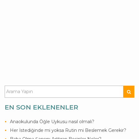
EN SON EKLENENLER
Anaokulunda Öğle Uykusu nasıl olmalı?
Her İstediğinde mi yoksa Rutin mi Beslemek Gerekir?
Baba Olma Şansını Arttıran Besinler Neler?