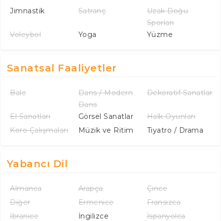
Jimnastik
Satranç
Uzak Doğu
Sporları
Voleybol
Yoga
Yüzme
Sanatsal Faaliyetler
Bale
Dans / Modern
Dekoratif Sanatlar
Dans
El Sanatları
Görsel Sanatlar
Halk Oyunları
Koro Çalışmaları
Müzik ve Ritim
Tiyatro / Drama
Yabancı Dil
Almanca
Arapça
Çince
Diğer
Ermenice
Fransızca
İbranice
İngilizce
İspanyolca