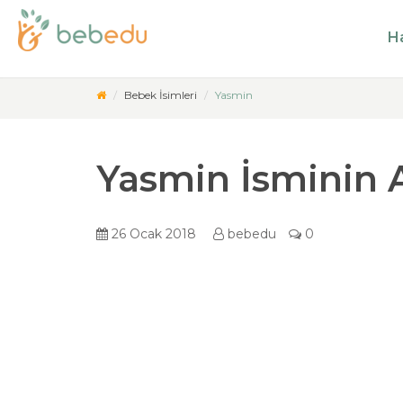
Ha
Bebek İsimleri
Yasmin
Yasmin İsminin 
26 Ocak 2018
bebedu
0