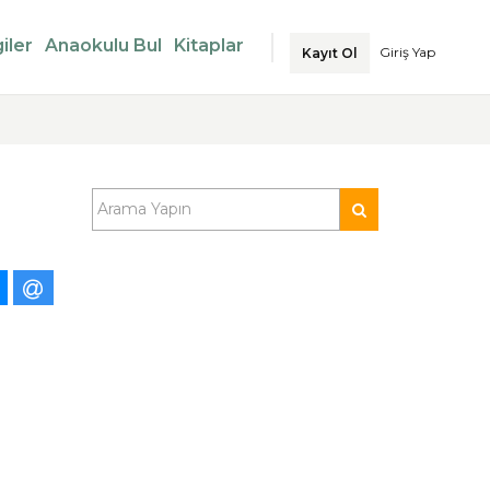
iler
Anaokulu Bul
Kitaplar
Giriş Yap
Kayıt Ol