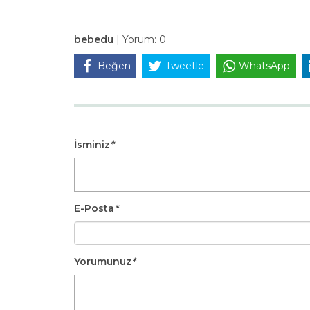
bebedu
|
Yorum:
0
Beğen
Tweetle
WhatsApp
İsminiz
*
E-Posta
*
Yorumunuz
*