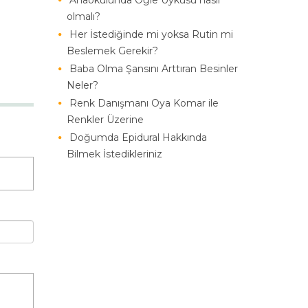
Anaokulunda Öğle Uykusu nasıl
olmalı?
Her İstediğinde mi yoksa Rutin mi
Beslemek Gerekir?
Baba Olma Şansını Arttıran Besinler
Neler?
Renk Danışmanı Oya Komar ile
Renkler Üzerine
Doğumda Epidural Hakkında
Bilmek İstedikleriniz