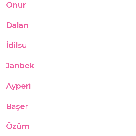
Onur
Dalan
İdilsu
Janbek
Ayperi
Başer
Özüm