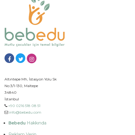
Altıntepe Mh, İstasyon Yolu Sk
No:3/1-130, Maltepe
34840
İstanbul
+90 0216 518 08 51
info@bebedu.com
Bebedu
Hakkında
Reklam Verin