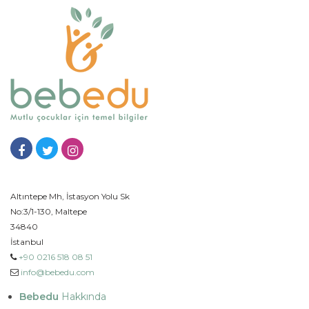
Altıntepe Mh, İstasyon Yolu Sk
No:3/1-130, Maltepe
34840
İstanbul
+90 0216 518 08 51
info@bebedu.com
Bebedu
Hakkında