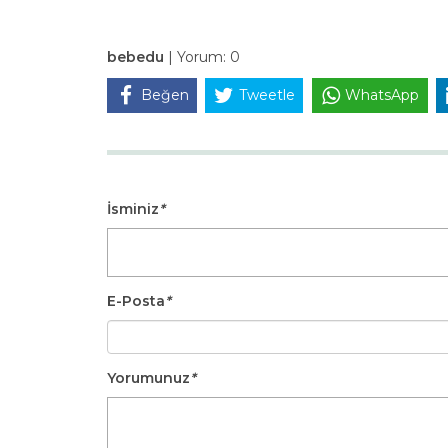
bebedu
|
Yorum:
0
Beğen
Tweetle
WhatsApp
İsminiz
*
E-Posta
*
Yorumunuz
*