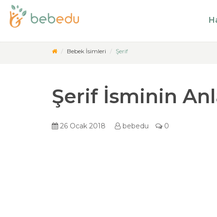
Ha
Bebek İsimleri
Şerif
Şerif İsminin An
26 Ocak 2018
bebedu
0