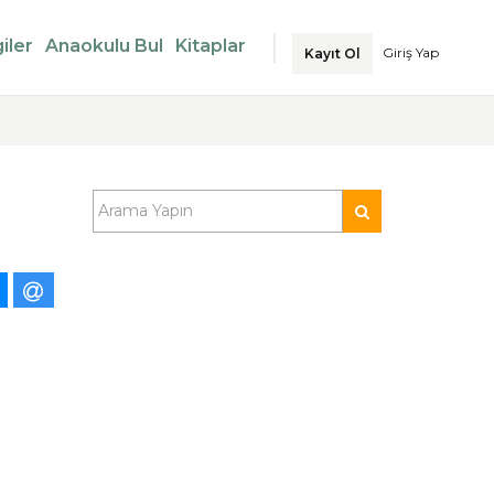
iler
Anaokulu Bul
Kitaplar
Giriş Yap
Kayıt Ol