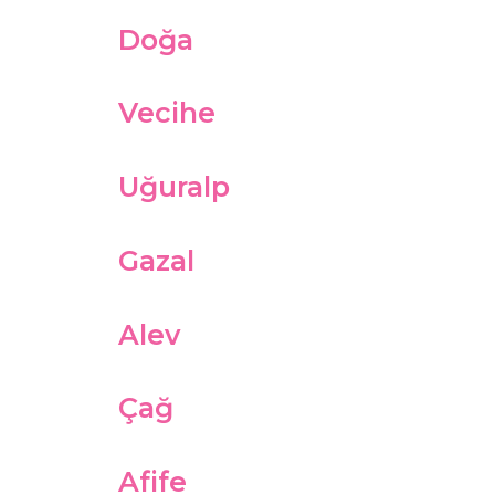
Doğa
Vecihe
Uğuralp
Gazal
Alev
Çağ
Afife