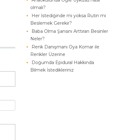
Anaokulunda Öğle Uykusu nasıl
olmalı?
Her İstediğinde mi yoksa Rutin mi
Beslemek Gerekir?
Baba Olma Şansını Arttıran Besinler
Neler?
Renk Danışmanı Oya Komar ile
Renkler Üzerine
Doğumda Epidural Hakkında
Bilmek İstedikleriniz