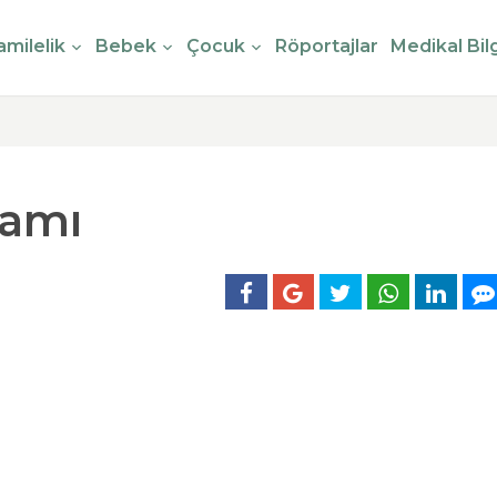
milelik
Bebek
Çocuk
Röportajlar
Medikal Bilg
lamı