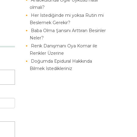
Anaokulunda Öğle Uykusu nasıl
olmalı?
Her İstediğinde mi yoksa Rutin mi
Beslemek Gerekir?
Baba Olma Şansını Arttıran Besinler
Neler?
Renk Danışmanı Oya Komar ile
Renkler Üzerine
Doğumda Epidural Hakkında
Bilmek İstedikleriniz