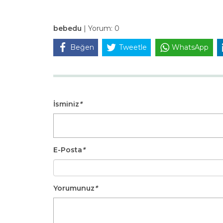
bebedu
|
Yorum:
0
Beğen
Tweetle
WhatsApp
İsminiz
*
E-Posta
*
Yorumunuz
*