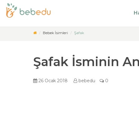
Ha
Bebek İsimleri
Şafak
Şafak İsminin A
26 Ocak 2018
bebedu
0