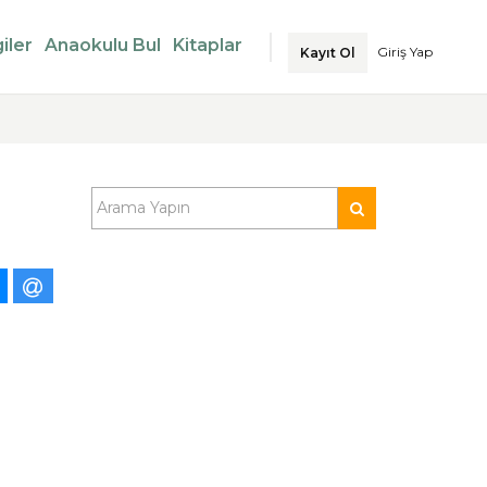
iler
Anaokulu Bul
Kitaplar
Giriş Yap
Kayıt Ol