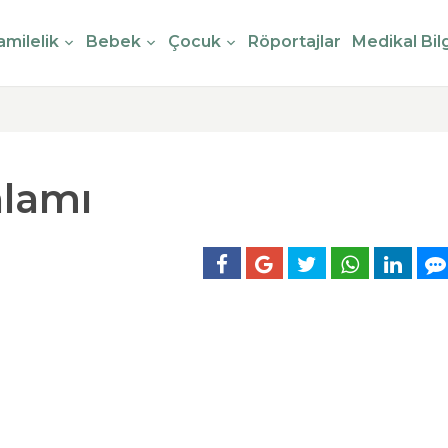
milelik
Bebek
Çocuk
Röportajlar
Medikal Bilg
nlamı