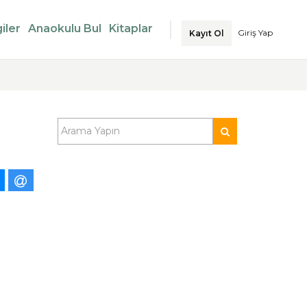
iler
Anaokulu Bul
Kitaplar
Giriş Yap
Kayıt Ol