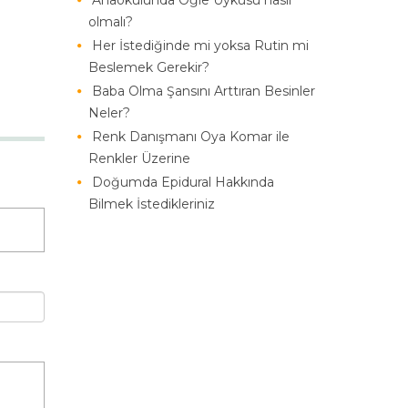
Anaokulunda Öğle Uykusu nasıl
olmalı?
Her İstediğinde mi yoksa Rutin mi
Beslemek Gerekir?
Baba Olma Şansını Arttıran Besinler
Neler?
Renk Danışmanı Oya Komar ile
Renkler Üzerine
Doğumda Epidural Hakkında
Bilmek İstedikleriniz