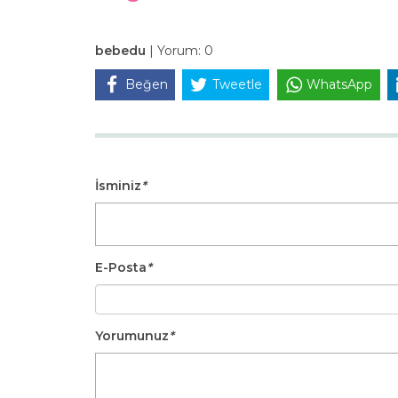
bebedu
|
Yorum:
0
Beğen
Tweetle
WhatsApp
İsminiz
*
E-Posta
*
Yorumunuz
*