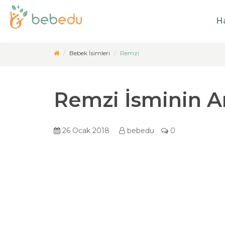
Ha
Bebek İsimleri
Remzi
Remzi İsminin A
26 Ocak 2018
bebedu
0