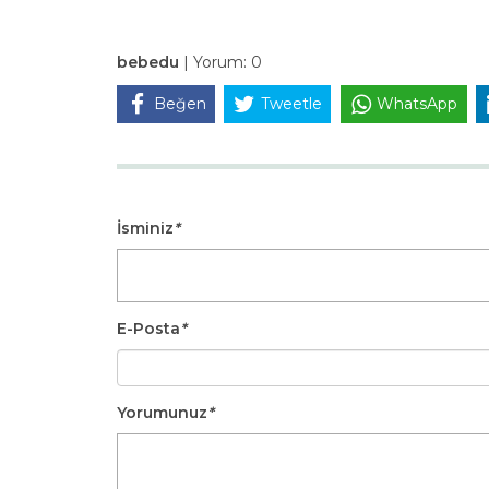
bebedu
|
Yorum:
0
Beğen
Tweetle
WhatsApp
İsminiz
*
E-Posta
*
Yorumunuz
*