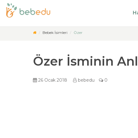
Ha
Bebek İsimleri
Özer
Özer İsminin An
26 Ocak 2018
bebedu
0