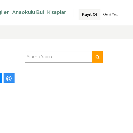
iler
Anaokulu Bul
Kitaplar
Giriş Yap
Kayıt Ol