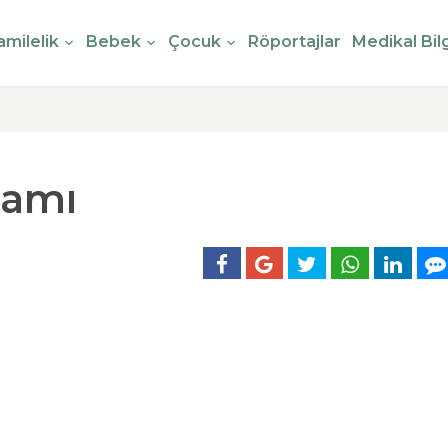
milelik
Bebek
Çocuk
Röportajlar
Medikal Bilg
lamı