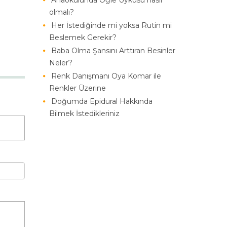
Anaokulunda Öğle Uykusu nasıl
olmalı?
Her İstediğinde mi yoksa Rutin mi
Beslemek Gerekir?
Baba Olma Şansını Arttıran Besinler
Neler?
Renk Danışmanı Oya Komar ile
Renkler Üzerine
Doğumda Epidural Hakkında
Bilmek İstedikleriniz