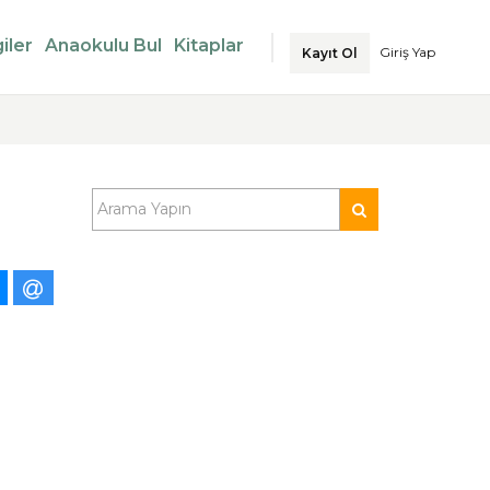
iler
Anaokulu Bul
Kitaplar
Giriş Yap
Kayıt Ol