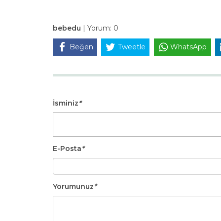
bebedu
|
Yorum:
0
Beğen
Tweetle
WhatsApp
İsminiz
*
E-Posta
*
Yorumunuz
*