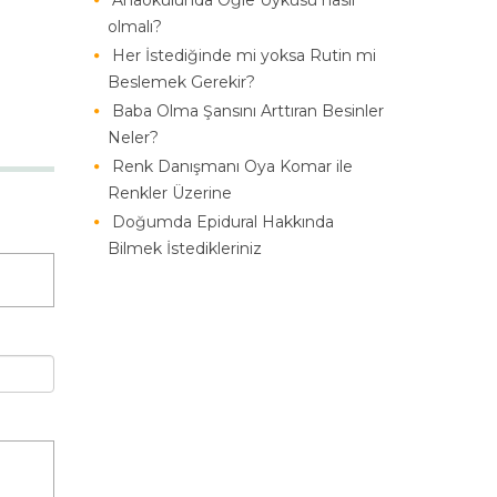
Anaokulunda Öğle Uykusu nasıl
olmalı?
Her İstediğinde mi yoksa Rutin mi
Beslemek Gerekir?
Baba Olma Şansını Arttıran Besinler
Neler?
Renk Danışmanı Oya Komar ile
Renkler Üzerine
Doğumda Epidural Hakkında
Bilmek İstedikleriniz