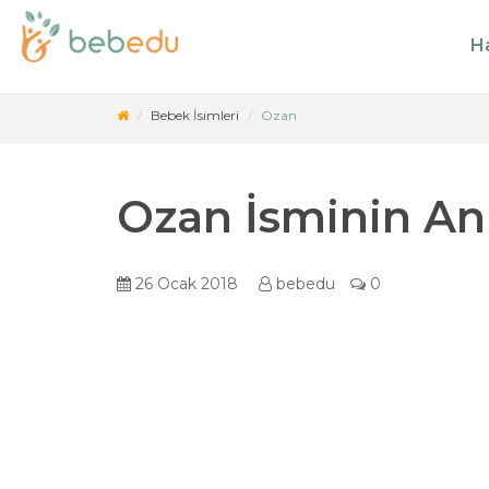
Ha
Bebek İsimleri
Ozan
Ozan İsminin An
26 Ocak 2018
bebedu
0