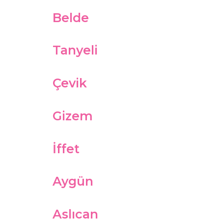
Belde
Tanyeli
Çevik
Gizem
İffet
Aygün
Aslıcan