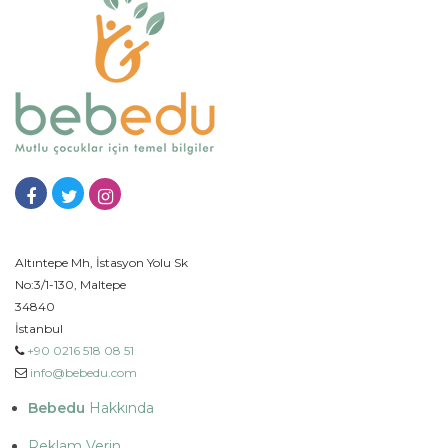
Altıntepe Mh, İstasyon Yolu Sk
No:3/1-130, Maltepe
34840
İstanbul
+90 0216 518 08 51
info@bebedu.com
Bebedu
Hakkında
Reklam Verin