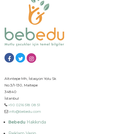
Altıntepe Mh, İstasyon Yolu Sk
No:3/1-130, Maltepe
34840
İstanbul
+90 0216 518 08 51
info@bebedu.com
Bebedu
Hakkında
Reklam Verin