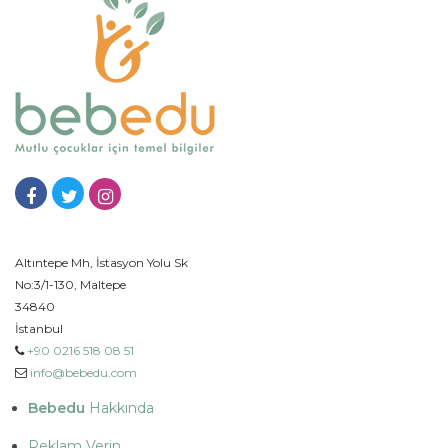
Altıntepe Mh, İstasyon Yolu Sk
No:3/1-130, Maltepe
34840
İstanbul
+90 0216 518 08 51
info@bebedu.com
Bebedu
Hakkında
Reklam Verin