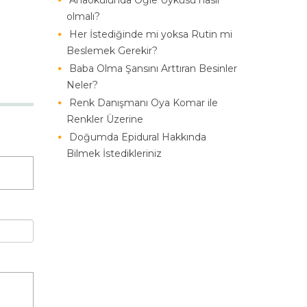
Anaokulunda Öğle Uykusu nasıl
olmalı?
Her İstediğinde mi yoksa Rutin mi
Beslemek Gerekir?
Baba Olma Şansını Arttıran Besinler
Neler?
Renk Danışmanı Oya Komar ile
Renkler Üzerine
Doğumda Epidural Hakkında
Bilmek İstedikleriniz