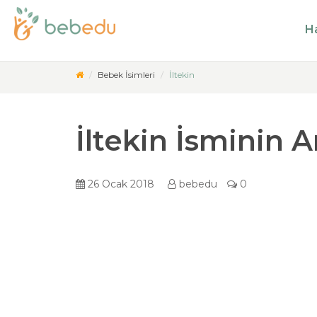
Ha
Bebek İsimleri
İltekin
İltekin İsminin 
26 Ocak 2018
bebedu
0