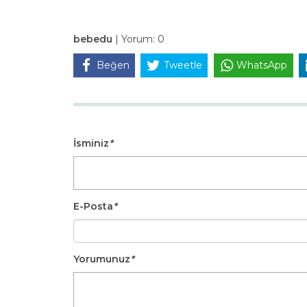
bebedu
|
Yorum:
0
Beğen
Tweetle
WhatsApp
İsminiz
*
E-Posta
*
Yorumunuz
*