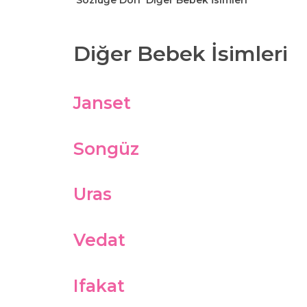
Sözlüğe Dön
Diğer Bebek İsimleri
Diğer Bebek İsimleri
Janset
Songüz
Uras
Vedat
Ifakat