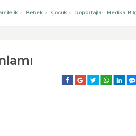
milelik
Bebek
Çocuk
Röportajlar
Medikal Bilg
Anlamı