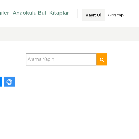
iler
Anaokulu Bul
Kitaplar
Giriş Yap
Kayıt Ol