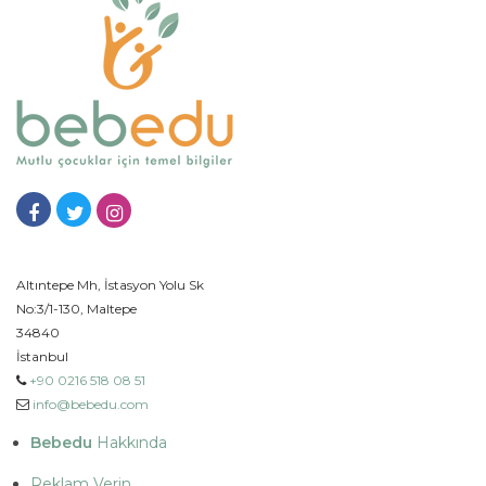
Altıntepe Mh, İstasyon Yolu Sk
No:3/1-130, Maltepe
34840
İstanbul
+90 0216 518 08 51
info@bebedu.com
Bebedu
Hakkında
Reklam Verin