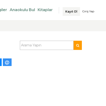
iler
Anaokulu Bul
Kitaplar
Giriş Yap
Kayıt Ol