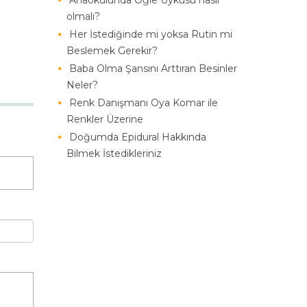
Anaokulunda Öğle Uykusu nasıl
olmalı?
Her İstediğinde mi yoksa Rutin mi
Beslemek Gerekir?
Baba Olma Şansını Arttıran Besinler
Neler?
Renk Danışmanı Oya Komar ile
Renkler Üzerine
Doğumda Epidural Hakkında
Bilmek İstedikleriniz