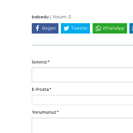
bebedu
|
Yorum:
0
Beğen
Tweetle
WhatsApp
İsminiz
*
E-Posta
*
Yorumunuz
*