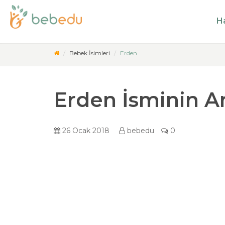
Ha
Bebek İsimleri
Erden
Erden İsminin A
26 Ocak 2018
bebedu
0