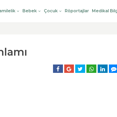
milelik
Bebek
Çocuk
Röportajlar
Medikal Bilg
nlamı