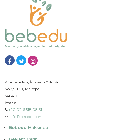
Altıntepe Mh, İstasyon Yolu Sk
No:3/1-130, Maltepe
34840
İstanbul
+90 0216 518 08 51
info@bebedu.com
Bebedu
Hakkında
Reklam Verin