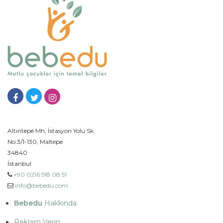
Altıntepe Mh, İstasyon Yolu Sk
No:3/1-130, Maltepe
34840
İstanbul
+90 0216 518 08 51
info@bebedu.com
Bebedu
Hakkında
Reklam Verin