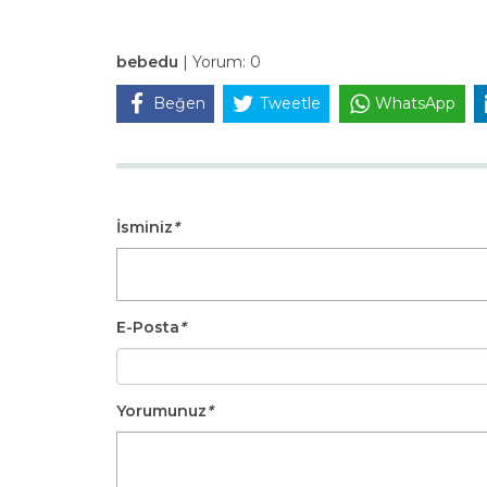
bebedu
|
Yorum:
0
Beğen
Tweetle
WhatsApp
İsminiz
*
E-Posta
*
Yorumunuz
*