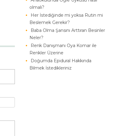
Anaokulunda Öğle Uykusu nasıl
olmalı?
Her İstediğinde mi yoksa Rutin mi
Beslemek Gerekir?
Baba Olma Şansını Arttıran Besinler
Neler?
Renk Danışmanı Oya Komar ile
Renkler Üzerine
Doğumda Epidural Hakkında
Bilmek İstedikleriniz