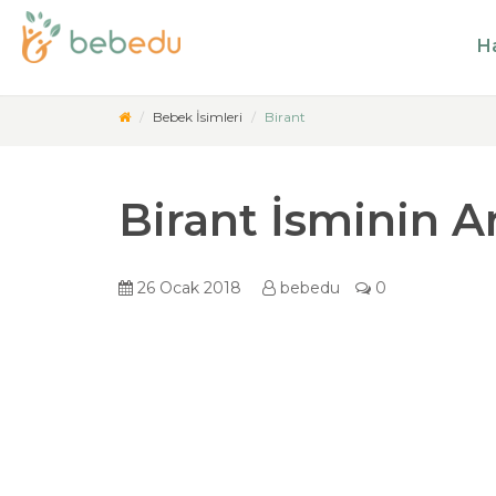
Ha
Bebek İsimleri
Birant
Birant İsminin A
26 Ocak 2018
bebedu
0