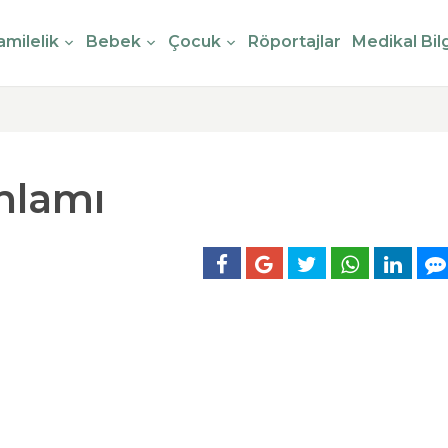
milelik
Bebek
Çocuk
Röportajlar
Medikal Bilg
nlamı