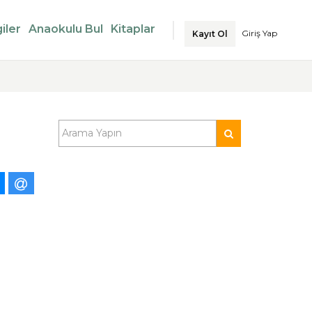
iler
Anaokulu Bul
Kitaplar
Giriş Yap
Kayıt Ol