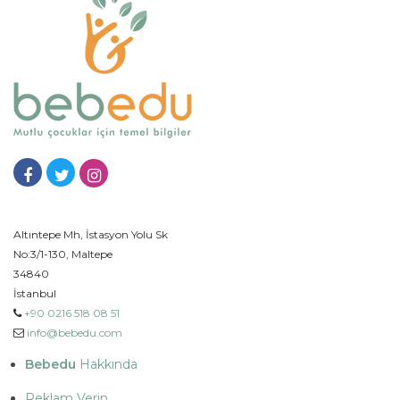
Altıntepe Mh, İstasyon Yolu Sk
No:3/1-130, Maltepe
34840
İstanbul
+90 0216 518 08 51
info@bebedu.com
Bebedu
Hakkında
Reklam Verin