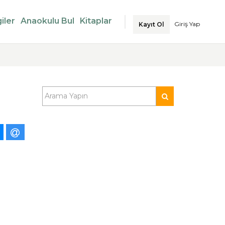
iler
Anaokulu Bul
Kitaplar
Giriş Yap
Kayıt Ol