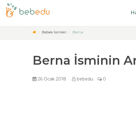
Ha
Bebek İsimleri
Berna
Berna İsminin A
26 Ocak 2018
bebedu
0