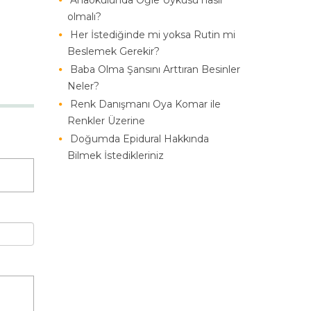
Anaokulunda Öğle Uykusu nasıl
olmalı?
Her İstediğinde mi yoksa Rutin mi
Beslemek Gerekir?
Baba Olma Şansını Arttıran Besinler
Neler?
Renk Danışmanı Oya Komar ile
Renkler Üzerine
Doğumda Epidural Hakkında
Bilmek İstedikleriniz