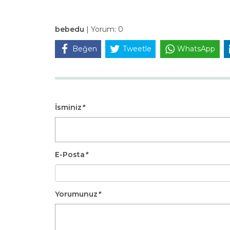
bebedu
|
Yorum:
0
Beğen
Tweetle
WhatsApp
İsminiz
*
E-Posta
*
Yorumunuz
*