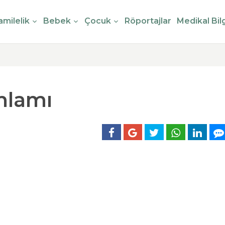
milelik
Bebek
Çocuk
Röportajlar
Medikal Bilg
nlamı