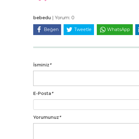
bebedu
|
Yorum:
0
Beğen
Tweetle
WhatsApp
İsminiz
*
E-Posta
*
Yorumunuz
*