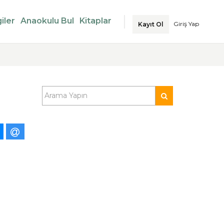
iler
Anaokulu Bul
Kitaplar
Giriş Yap
Kayıt Ol