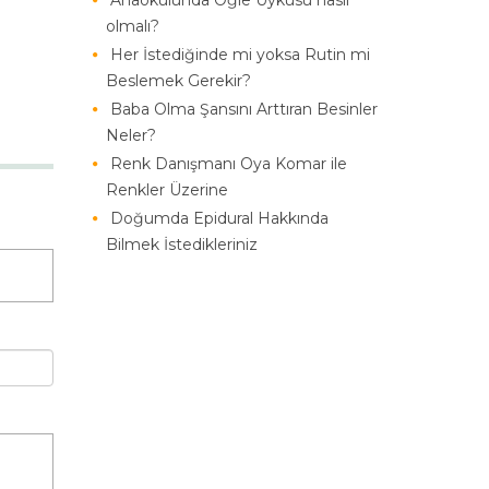
Anaokulunda Öğle Uykusu nasıl
olmalı?
Her İstediğinde mi yoksa Rutin mi
Beslemek Gerekir?
Baba Olma Şansını Arttıran Besinler
Neler?
Renk Danışmanı Oya Komar ile
Renkler Üzerine
Doğumda Epidural Hakkında
Bilmek İstedikleriniz