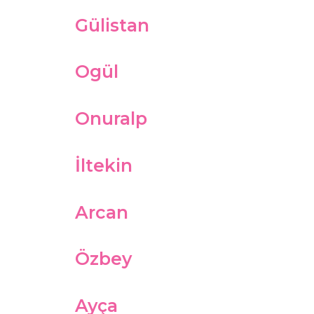
Gülistan
Ogül
Onuralp
İltekin
Arcan
Özbey
Ayça