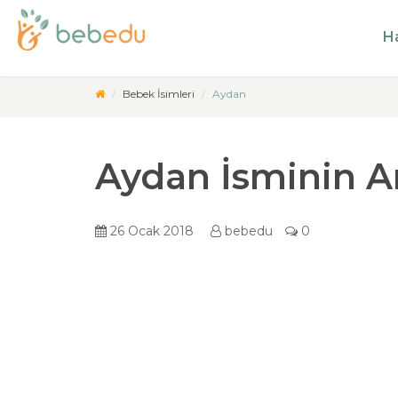
Ha
Bebek İsimleri
Aydan
Aydan İsminin A
26 Ocak 2018
bebedu
0