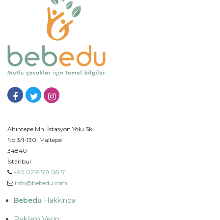
Altıntepe Mh, İstasyon Yolu Sk
No:3/1-130, Maltepe
34840
İstanbul
+90 0216 518 08 51
info@bebedu.com
Bebedu
Hakkında
Reklam Verin