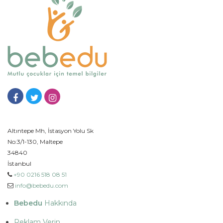
Altıntepe Mh, İstasyon Yolu Sk
No:3/1-130, Maltepe
34840
İstanbul
+90 0216 518 08 51
info@bebedu.com
Bebedu
Hakkında
Reklam Verin