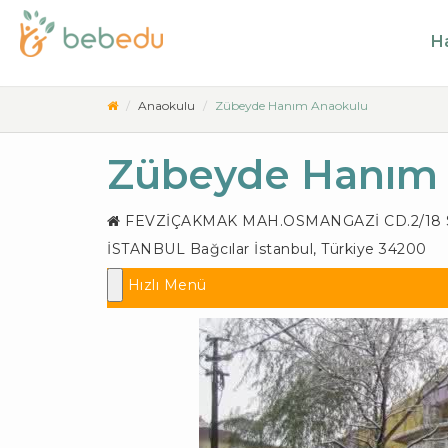
Ha
Anaokulu
Zübeyde Hanım Anaokulu
Zübeyde Hanım
FEVZİÇAKMAK MAH.OSMANGAZİ CD.2/18 S
İSTANBUL
Bağcılar İstanbul
,
Türkiye
34200
Hızlı Menü