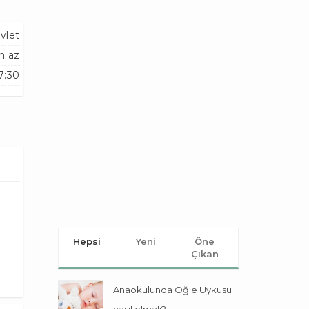
vlet
n az
7:30
Hepsi
Yeni
Öne
Çıkan
Anaokulunda Öğle Uykusu
nasıl olmalı?