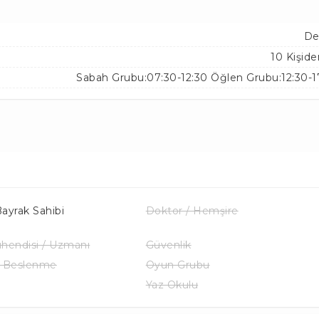
De
10 Kişide
Sabah Grubu:07:30-12:30 Öğlen Grubu:12:30-1
ayrak Sahibi
Doktor / Hemşire
hendisi / Uzmanı
Güvenlik
k Beslenme
Oyun Grubu
Yaz Okulu