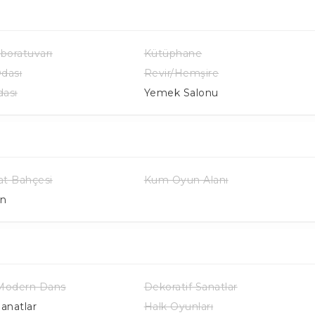
aboratuvarı
Kütüphane
dası
Revir/Hemşire
ası
Yemek Salonu
t Bahçesi
Kum Oyun Alanı
an
 Modern Dans
Dekoratif Sanatlar
Sanatlar
Halk Oyunları