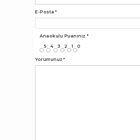
E-Posta
*
Anaokulu Puanınız
*
5
4
3
2
1
0
Yorumunuz
*