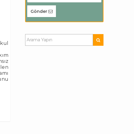
Gönder
kul
akım
sız
elen
tamı
nunu