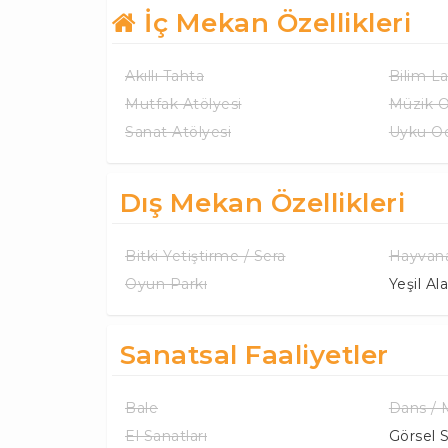
İç Mekan Özellikleri
Akıllı Tahta
Bilim L
Mutfak Atölyesi
Müzik O
Sanat Atölyesi
Uyku Od
Dış Mekan Özellikleri
Bitki Yetiştirme / Sera
Hayvana
Oyun Parkı
Yeşil Al
Sanatsal Faaliyetler
Bale
Dans /
El Sanatları
Görsel 