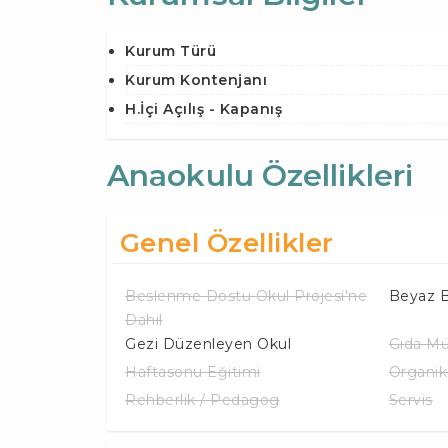
Kurum Türü
Kurum Kontenjanı
H.İçi Açılış - Kapanış
Anaokulu Özellikleri
Genel Özellikler
Beslenme Dostu Okul Projesi'ne
Beyaz B
Dahil
Gezi Düzenleyen Okul
Gıda Mü
Haftasonu Eğitimi
Organi
Rehberlik / Pedagog
Servis