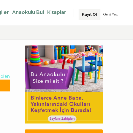
iler
Anaokulu Bul
Kitaplar
Giriş Yap
Kayıt Ol
iplen