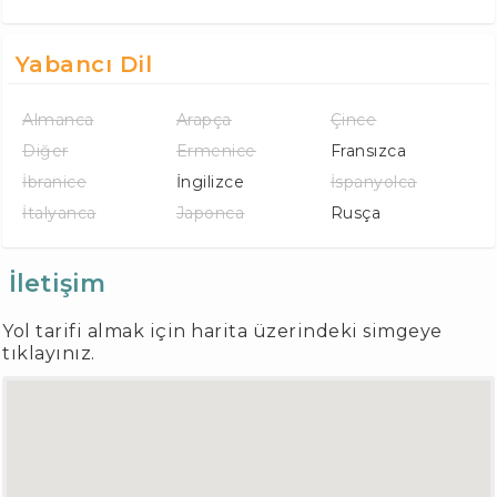
Yabancı Dil
Almanca
Arapça
Çince
Diğer
Ermenice
Fransızca
İbranice
İngilizce
İspanyolca
İtalyanca
Japonca
Rusça
İletişim
Yol tarifi almak için harita üzerindeki simgeye
tıklayınız.