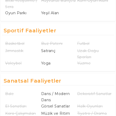
Bitki Yetiştirme /
Hayvanat Bahçesi
Kum Oyun Alanı
Sera
Oyun Parkı
Yeşil Alan
Sportif Faaliyetler
Basketbol
Buz Pateni
Futbol
Jimnastik
Satranç
Uzak Doğu
Sporları
Voleybol
Yoga
Yüzme
Sanatsal Faaliyetler
Bale
Dans / Modern
Dekoratif Sanatlar
Dans
El Sanatları
Görsel Sanatlar
Halk Oyunları
Koro Çalışmaları
Müzik ve Ritim
Tiyatro / Drama