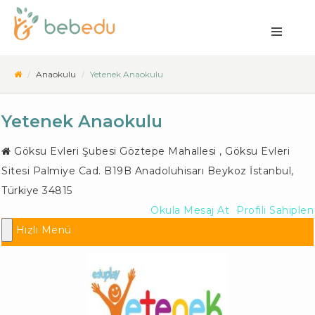
Anaokulu
Yetenek Anaokulu
Yetenek Anaokulu
Göksu Evleri Şubesi Göztepe Mahallesi , Göksu Evleri
Sitesi Palmiye Cad. B19B Anadoluhisarı
Beykoz İstanbul
,
Türkiye
34815
Okula Mesaj At
Profili Sahiplen
Hızlı Menü