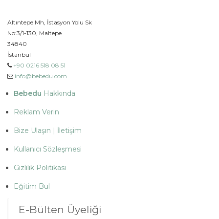
Altıntepe Mh, İstasyon Yolu Sk
No:3/1-130, Maltepe
34840
İstanbul
+90 0216 518 08 51
info@bebedu.com
Bebedu
Hakkında
Reklam Verin
Bize Ulaşın | İletişim
Kullanıcı Sözleşmesi
Gizlilik Politikası
Eğitim Bul
E-Bülten Üyeliği