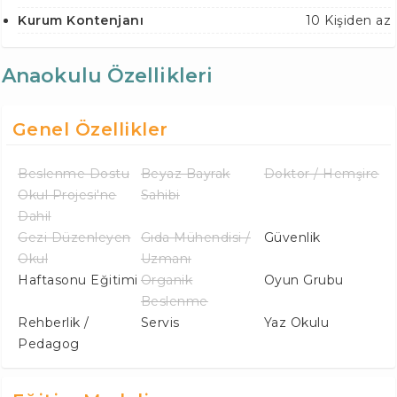
Kurum Kontenjanı
10 Kişiden az
Anaokulu Özellikleri
Genel Özellikler
Beslenme Dostu
Beyaz Bayrak
Doktor / Hemşire
Okul Projesi'ne
Sahibi
Dahil
Gezi Düzenleyen
Gıda Mühendisi /
Güvenlik
Okul
Uzmanı
Haftasonu Eğitimi
Organik
Oyun Grubu
Beslenme
Rehberlik /
Servis
Yaz Okulu
Pedagog