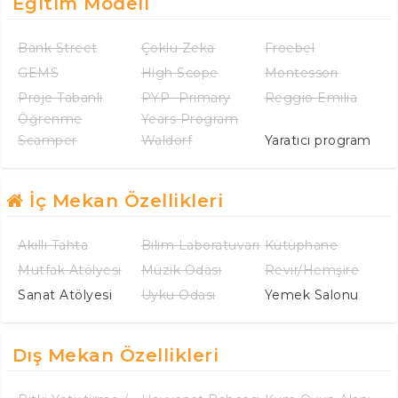
Eğitim Modeli
Bank Street
Çoklu Zeka
Froebel
GEMS
High Scope
Montessori
Proje Tabanlı
PYP -Primary
Reggio Emilia
Öğrenme
Years Program
Scamper
Waldorf
Yaratıcı program
İç Mekan Özellikleri
Akıllı Tahta
Bilim Laboratuvarı
Kütüphane
Mutfak Atölyesi
Müzik Odası
Revir/Hemşire
Sanat Atölyesi
Uyku Odası
Yemek Salonu
Dış Mekan Özellikleri