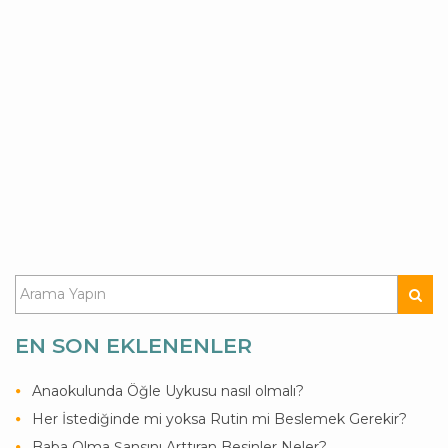
EN SON EKLENENLER
Anaokulunda Öğle Uykusu nasıl olmalı?
Her İstediğinde mi yoksa Rutin mi Beslemek Gerekir?
Baba Olma Şansını Arttıran Besinler Neler?