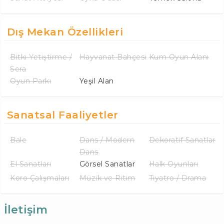
Dış Mekan Özellikleri
Bitki Yetiştirme /
Hayvanat Bahçesi
Kum Oyun Alanı
Sera
Oyun Parkı
Yeşil Alan
Sanatsal Faaliyetler
Bale
Dans / Modern
Dekoratif Sanatlar
Dans
El Sanatları
Görsel Sanatlar
Halk Oyunları
Koro Çalışmaları
Müzik ve Ritim
Tiyatro / Drama
İletişim