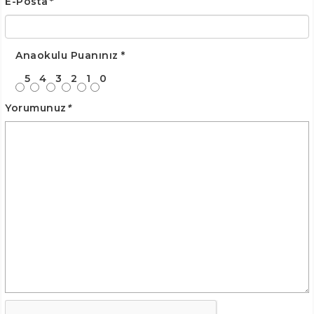
E-Posta
*
Anaokulu Puanınız
*
5
4
3
2
1
0
Yorumunuz
*