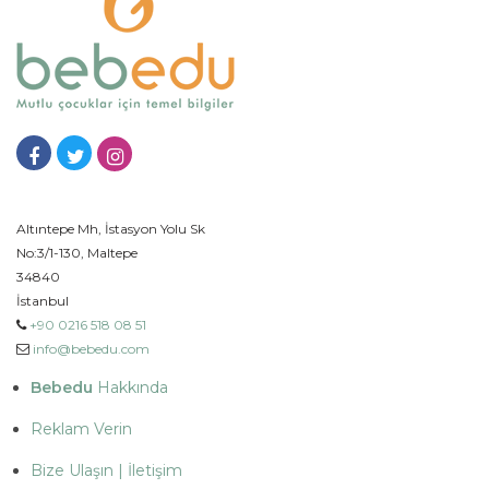
Altıntepe Mh, İstasyon Yolu Sk
No:3/1-130, Maltepe
34840
İstanbul
+90 0216 518 08 51
info@bebedu.com
Bebedu
Hakkında
Reklam Verin
Bize Ulaşın | İletişim