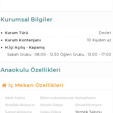
Kurumsal Bilgiler
Kurum Türü
Devlet
Kurum Kontenjanı
10 Kişiden az
H.İçi Açılış - Kapanış
Sabah Grubu : 08:00 - 12:30 Öğlen Grubu : 13:00 - 17:00
Anaokulu Özellikleri
İç Mekan Özellikleri
Akıllı Tahta
Bilim Laboratuvarı
Kütüphane
Mutfak Atölyesi
Müzik Odası
Revir/Hemşire
Sanat Atölyesi
Uyku Odası
Yemek Salonu