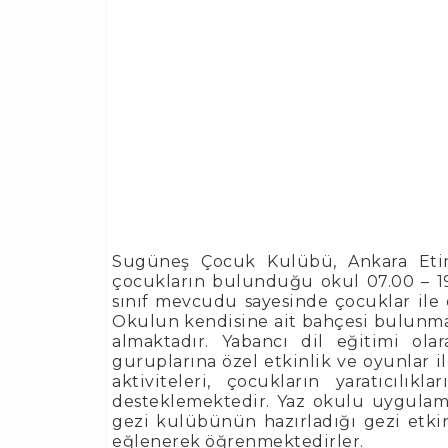
Sugüneş Çocuk Kulübü, Ankara Etim
çocukların bulunduğu okul 07.00 – 19.
sınıf mevcudu sayesinde çocuklar ile 
Okulun kendisine ait bahçesi bulunmak
almaktadır. Yabancı dil eğitimi ola
guruplarına özel etkinlik ve oyunlar il
aktiviteleri, çocukların yaratıcılık
desteklemektedir. Yaz okulu uygulam
gezi kulübünün hazırladığı gezi etkin
eğlenerek öğrenmektedirler.