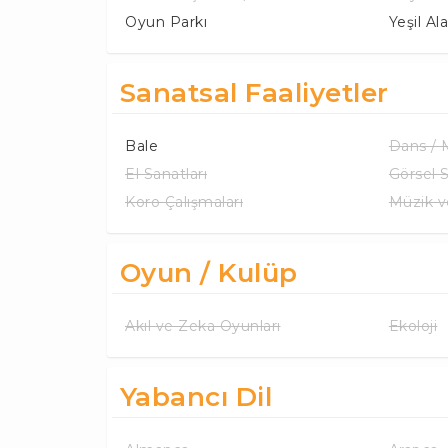
Oyun Parkı
Yeşil Al
Sanatsal Faaliyetler
Bale
Dans /
El Sanatları
Görsel 
Koro Çalışmaları
Müzik v
Oyun / Kulüp
Akıl ve Zeka Oyunları
Ekoloji
Yabancı Dil