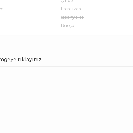
Çince
ce
Fransızca
e
İspanyolca
a
Rusça
imgeye tıklayınız.