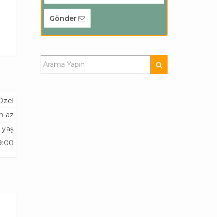
Gönder
Özel
n az
 yaş
9:00