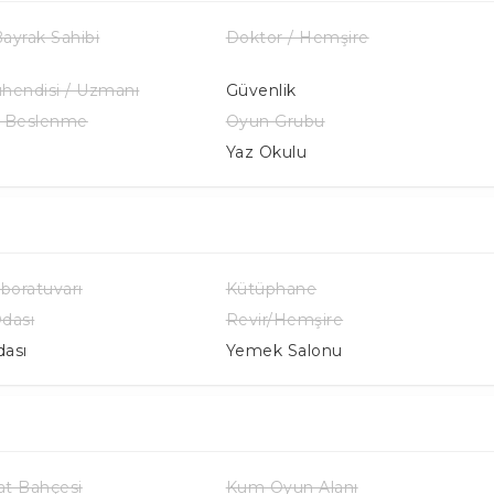
ayrak Sahibi
Doktor / Hemşire
hendisi / Uzmanı
Güvenlik
k Beslenme
Oyun Grubu
Yaz Okulu
aboratuvarı
Kütüphane
dası
Revir/Hemşire
ası
Yemek Salonu
t Bahçesi
Kum Oyun Alanı