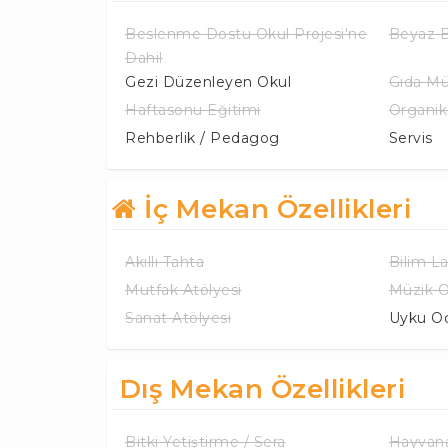
Beslenme Dostu Okul Projesi'ne
Beyaz B
Dahil
Gezi Düzenleyen Okul
Gıda Mü
Haftasonu Eğitimi
Organi
Rehberlik / Pedagog
Servis
İç Mekan Özellikleri
Akıllı Tahta
Bilim L
Mutfak Atölyesi
Müzik O
Sanat Atölyesi
Uyku Od
Dış Mekan Özellikleri
Bitki Yetiştirme / Sera
Hayvana