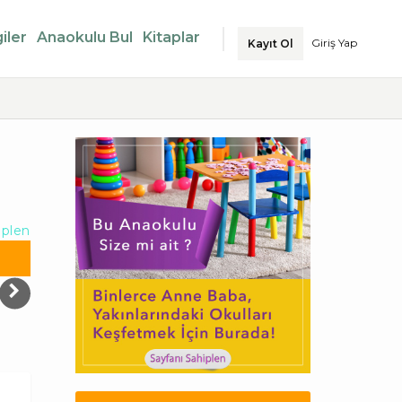
iler
Anaokulu Bul
Kitaplar
Giriş Yap
Kayıt Ol
iplen