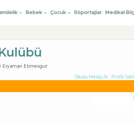
milelik
Bebek
Çocuk
Röportajlar
Medikal Bilg
 Kulübü
10 Eryaman
Etimesgut
Okula Mesaj At
Profili Sah