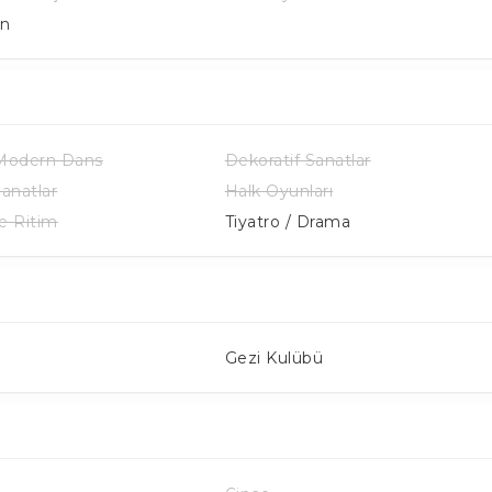
an
 Modern Dans
Dekoratif Sanatlar
Sanatlar
Halk Oyunları
e Ritim
Tiyatro / Drama
Gezi Kulübü