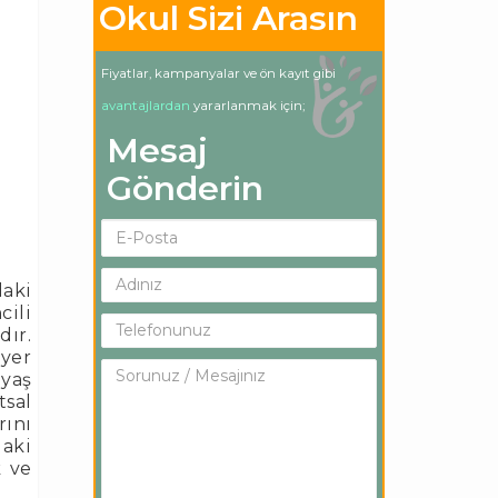
Okul Sizi Arasın
Fiyatlar, kampanyalar ve ön kayıt gibi
avantajlardan
yararlanmak için;
Mesaj
Gönderin
aki
cili
dır.
 yer
 yaş
tsal
rını
daki
k ve