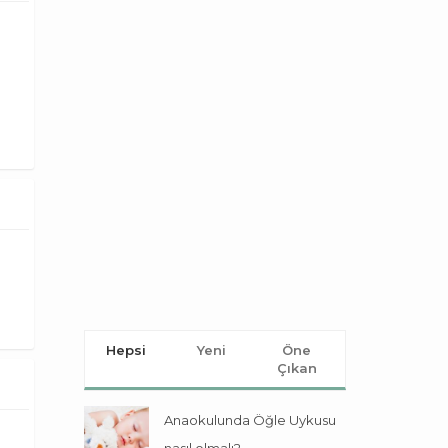
Hepsi
Yeni
Öne
Çıkan
Anaokulunda Öğle Uykusu
nasıl olmalı?