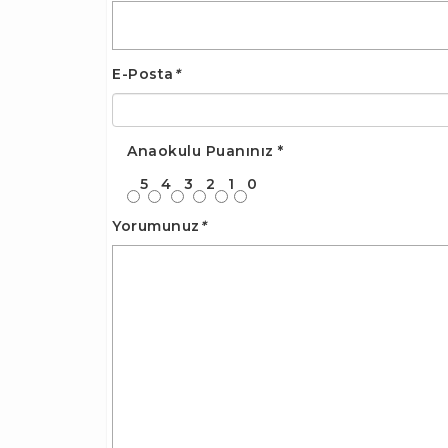
E-Posta
*
Anaokulu Puanınız
*
5
4
3
2
1
0
Yorumunuz
*