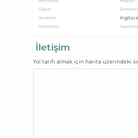
Almanca
Arapça
Diğer
Ermeni
İbranice
İngilizc
İtalyanca
Japonc
İletişim
Yol tarifi almak için harita üzerindeki s