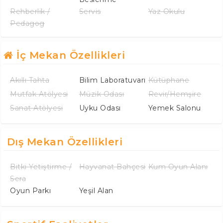
Rehberlik /
Servis
Yaz Okulu
Pedagog
İç Mekan Özellikleri
Akıllı Tahta
Bilim Laboratuvarı
Kütüphane
Mutfak Atölyesi
Müzik Odası
Revir/Hemşire
Sanat Atölyesi
Uyku Odası
Yemek Salonu
Dış Mekan Özellikleri
Bitki Yetiştirme /
Hayvanat Bahçesi
Kum Oyun Alanı
Sera
Oyun Parkı
Yeşil Alan