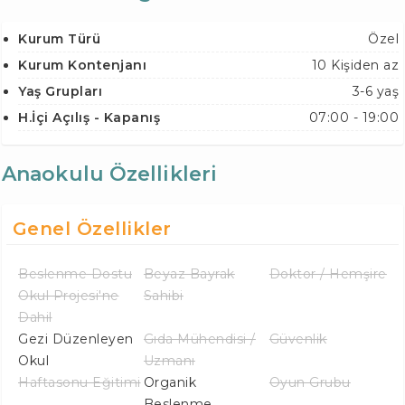
Kurum Türü
Özel
Kurum Kontenjanı
10 Kişiden az
Yaş Grupları
3-6 yaş
H.İçi Açılış - Kapanış
07:00 - 19:00
Anaokulu Özellikleri
Genel Özellikler
Beslenme Dostu
Beyaz Bayrak
Doktor / Hemşire
Okul Projesi'ne
Sahibi
Dahil
Gezi Düzenleyen
Gıda Mühendisi /
Güvenlik
Okul
Uzmanı
Haftasonu Eğitimi
Organik
Oyun Grubu
Beslenme