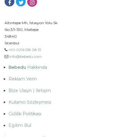
Altıntepe Mh, İstasyon Yolu Sk
No:3/1-130, Maltepe
34840
İstanbul
+90 0216 518 08 51
info@bebedu.com
Bebedu
Hakkında
Reklam Verin
Bize Ulaşın | İletişim
Kullanıcı Sözleşmesi
Gizlilik Politikası
Eğitim Bul