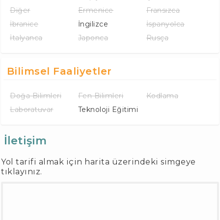
Diğer
Ermenice
Fransızca
İbranice
İngilizce
İspanyolca
İtalyanca
Japonca
Rusça
Bilimsel Faaliyetler
Doğa Bilimleri
Fen Bilimleri
Kodlama
Laboratuvar
Teknoloji Eğitimi
İletişim
Yol tarifi almak için harita üzerindeki simgeye
tıklayınız.