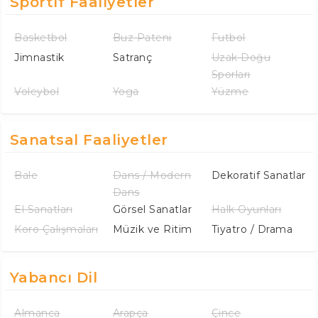
Sportif Faaliyetler
Basketbol
Buz Pateni
Futbol
Jimnastik
Satranç
Uzak Doğu
Sporları
Voleybol
Yoga
Yüzme
Sanatsal Faaliyetler
Bale
Dans / Modern
Dekoratif Sanatlar
Dans
El Sanatları
Görsel Sanatlar
Halk Oyunları
Koro Çalışmaları
Müzik ve Ritim
Tiyatro / Drama
Yabancı Dil
Almanca
Arapça
Çince